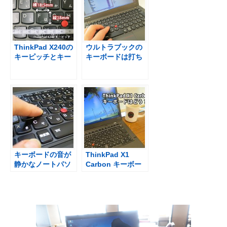
触ってみた
ThinkPad X240の
ウルトラブックの
キーピッチとキー
キーボードは打ち
ストローク 長く使
にくい・・・を解
うとくせになる打
決するノートパソ
ち心地
コン
キーボードの音が
ThinkPad X1
静かなノートパソ
Carbon キーボー
コン X250
ドのキータッチ
X250と比べた欠点