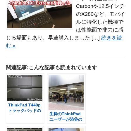
Carbonや12.5インチ
のX280など、モバイ
ルに特化した機種で
は性能面で非力に感
じる場面もあり、早速購入しました […]
続きを読
む »
関連記事:こんな記事も読まれています
ThinkPad T440p
トラックパッドの
生粋のThinkPad
クリック感を動画
ユーザーが渋谷の
で T440s、X240s
アップルストアで
と比べる
MacBook PROを