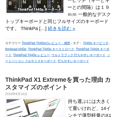
ーピッチ（キーとキ
ーとの間隔）は１９
ｍｍ 一般的なデスク
トップキーボードと同じフルサイズのキーボード
です。 ThinkPa […]
続きを読む »
カテゴリー
ThinkPad T440pのレビュー・感想
-
タグ：
T440p キーピッチ
,
thinkpad t440p
,
ThinkPad T440p キーストローク
,
ThinkPad T440p キーボ
ード
,
ThinkPad T440p レビュー
,
ウルトラブック 打ちやすいキーボード
,
ノ
ートパソコン フルサイズキーボード
,
打ちやすいキーボード
ThinkPad X1 Extremeを買った理由 カ
スタマイズのポイント
2018年9月16日
持ち運ぶには大きく
て重いけれど、14イ
ンチで薄型軽量のX1