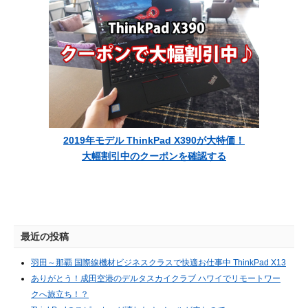
2019年モデル ThinkPad X390が大特価！
大幅割引中のクーポンを確認する
最近の投稿
羽田～那覇 国際線機材ビジネスクラスで快適お仕事中 ThinkPad X13
ありがとう！成田空港のデルタスカイクラブ ハワイでリモートワー
クへ旅立ち！？